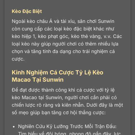
Kèo Đặc Biệt
Ngoài kèo châu Á và tài xỉu, sân chơi Sunwin
còn cung cấp các loại kèo đặc biệt khác như
kèo hiệp 1, kèo phạt góc, kèo thẻ vàng, v.v. Các
loại kèo này giúp người chơi có thêm nhiều lựa
chọn và tăng tính đa dạng cho trải nghiệm cá
cược.
Kinh Nghiệm Cá Cược Tỷ Lệ Kèo
Macao Tại Sunwin
Để đạt được thành công khi cá cược với tỷ lệ
kèo Macao tại Sunwin, người chơi cần phải có
chiến lược rõ ràng và kiên nhẫn. Dưới đây là một
số mẹo giúp bạn tăng cơ hội thắng cược:
Nghiên Cứu Kỹ Lưỡng Trước Mỗi Trận Đấu:
Tìm hiểu về đội bóng, phong độ gần đây, lực