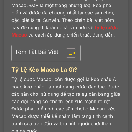
Macao. Đây là một trong những loại kèo phổ
biến và được ưa chuộng nhất tại các sân chơi,
đặc biệt là tại Sunwin. Theo chân bài viết hôm
nay để cùng đi khám phá sâu hơn về
tỷ lệ cược
Macao
và cách áp dụng chiến thuật đúng đắn.
Tóm Tắt Bài Viết
Tỷ Lệ Kèo Macao Là Gì?
Tỷ lệ cược Macao, còn được gọi là kèo châu Á
hoặc kèo chấp, là một dạng cược đặc biệt được
các sân chơi sử dụng để tạo ra sự cân bằng giữa
các đội bóng có chênh lệch sức mạnh rõ rệt.
Được phát triển bởi các sân chơi ở Macau, kèo
Macao được thiết kế nhằm làm tăng tính cạnh
tranh của trận đấu và thu hút người chơi tham
gia cá cược.