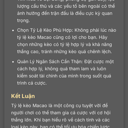
lượng cầu thủ và các yếu tố bên ngoài có thể
ảnh hưởng đến trận đấu là điều cực kỳ quan
trọng.
Chọn Tỷ Lệ Kèo Phù Hợp: Không phải lúc nào
tỷ lệ kèo Macao cũng có lợi cho bạn. Hãy
chọn những kèo có tỷ lệ hợp lý và khả năng
thắng cao, tránh những kèo quá chênh lệch.
Quản Lý Ngân Sách Cẩn Thận: Đặt cược một
cách hợp lý, không quá tham lam và luôn
kiểm soát tài chính của mình trong suốt quá
trình cá cược.
Kết Luận
Tỷ lệ kèo Macao là một công cụ tuyệt vời để
người chơi có thể tham gia cá cược với cơ hội
thắng lớn. Khi bạn hiểu rõ về cách tính và các
loại kèo này, bạn có thể tối ưu hóa chiến lược