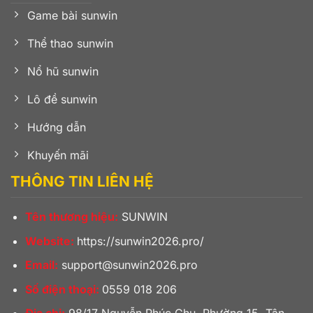
Game bài sunwin
Thể thao sunwin
Nổ hũ sunwin
Lô đề sunwin
Hướng dẫn
Khuyến mãi
THÔNG TIN LIÊN HỆ
Tên thương hiệu:
SUNWIN
Website:
https://sunwin2026.pro/
Email:
support@sunwin2026.pro
Số điện thoại:
0559 018 206