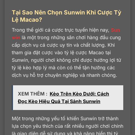
Tại Sao Nên Chọn Sunwin Khi Cược Tỷ
Lệ Macao?
Trong thế giới cá cược trực tuyến hiện nay,
Sun
win
là một trong những sân chơi hàng đầu cung
cấp dịch vụ cá cược uy tín và chất lượng. Khi
tham gia đặt cược vào tỷ lệ cược Macao tại
Sunwin, người chơi không chỉ được hưởng lợi từ
tỷ lệ kèo hợp lý mà còn có thể tận hưởng các
dịch vụ hỗ trợ chuyên nghiệp và nhanh chóng.
XEM THÊM :
Kèo Trên Kèo Dưới: Cách
Đọc Kèo Hiệu Quả Tại Sảnh Sunwin
Một trong những yếu tố khiến Sunwin trở thành
lựa chọn yêu thích của rất nhiều người chơi chính
là giao diện dễ sử dụng và khả năng hiển thị tỷ