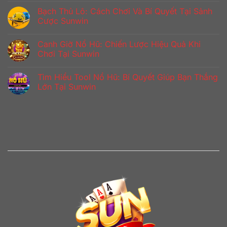
Bạch Thủ Lô: Cách Chơi Và Bí Quyết Tại Sảnh
Cược Sunwin
Canh Giờ Nổ Hũ: Chiến Lược Hiệu Quả Khi
Chơi Tại Sunwin
Tìm Hiểu Tool Nổ Hũ: Bí Quyết Giúp Bạn Thắng
Lớn Tại Sunwin