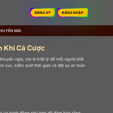
ĐĂNG KÝ
ĐĂNG NHẬP
HUYẾN MÃI
n Khi Cá Cược
khuyến nghị, mà là triết lý để mỗi người biết
ảm xúc, kiểm soát thời gian và đặt sự an toàn
thức và hành động phù hợp để đảm bảo rằng