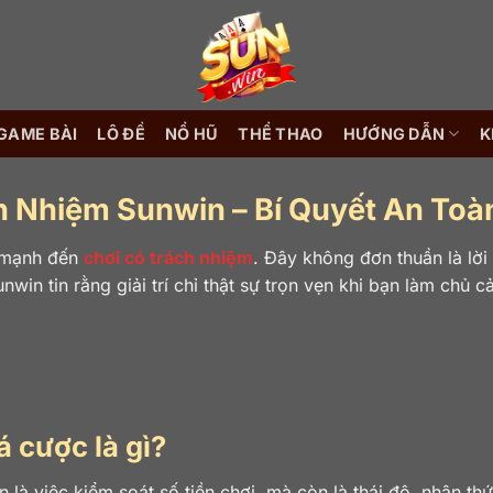
GAME BÀI
LÔ ĐỀ
NỔ HŨ
THỂ THAO
HƯỚNG DẪN
K
h Nhiệm Sunwin – Bí Quyết An Toà
n mạnh đến
chơi có trách nhiệm
. Đây không đơn thuần là lời 
win tin rằng giải trí chỉ thật sự trọn vẹn khi bạn làm chủ c
á cược là gì?
 là việc kiểm soát số tiền chơi, mà còn là thái độ, nhận 