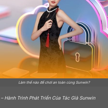
Làm thế nào để chơi an toàn cùng Sunwin?
– Hành Trình Phát Triển Của Tác Giả Sunwin