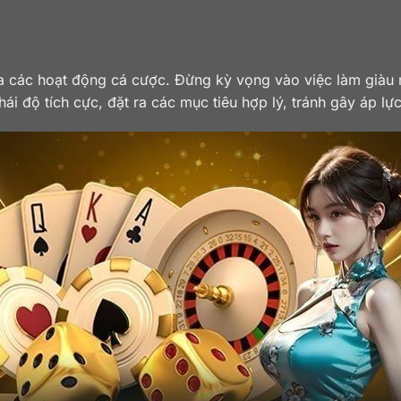
 của các hoạt động cá cược. Đừng kỳ vọng vào việc làm giàu
hái độ tích cực, đặt ra các mục tiêu hợp lý, tránh gây áp lực