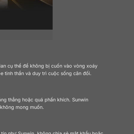
 gian cụ thể để không bị cuốn vào vòng xoáy
 tinh thần và duy trì cuộc sống cân đối.
căng thẳng hoặc quá phấn khích. Sunwin
uả không mong muốn.
uy tín như Sunwin, không chia sẻ mật khẩu hoặc