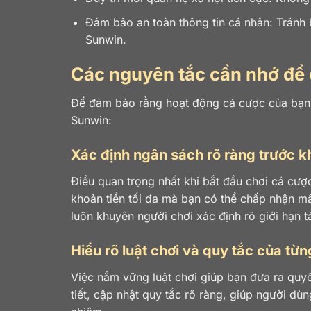
Đảm bảo an toàn thông tin cá nhân: Tránh b
Sunwin.
Các nguyên tắc cần nhớ để 
Để đảm bảo rằng hoạt động cá cược của bạn l
Sunwin:
Xác định ngân sách rõ ràng trước kh
Điều quan trọng nhất khi bắt đầu chơi cá cượ
khoản tiền tối đa mà bạn có thể chấp nhận m
luôn khuyên người chơi xác định rõ giới hạn tà
Hiểu rõ luật chơi và quy tắc của từn
Việc nắm vững luật chơi giúp bạn đưa ra quyế
tiết, cập nhật quy tắc rõ ràng, giúp người dù