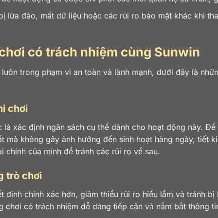
ị lừa đảo, mất dữ liệu hoặc các rủi ro bảo mật khác khi th
chơi có trách nhiệm cùng Sunwin
uôn trong phạm vi an toàn và lành mạnh, dưới đây là nhữn
i chơi
c là xác định ngân sách cụ thể dành cho hoạt động này. Để c
ất mà không gây ảnh hưởng đến sinh hoạt hàng ngày, tiết k
i chính của mình để tránh các rủi ro về sau.
g trò chơi
t định chính xác hơn, giảm thiểu rủi ro hiểu lầm và tránh b
ng chơi có trách nhiệm dễ dàng tiếp cận và nắm bắt thông t