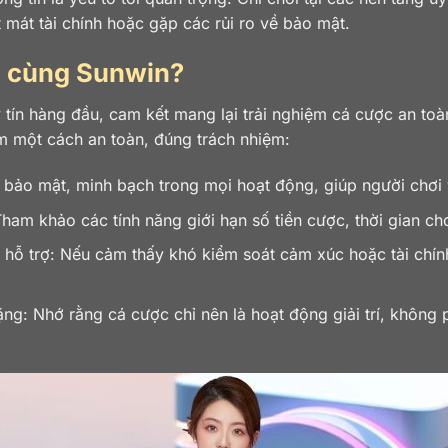
 mát tài chính hoặc gặp các rủi ro về bảo mật.
n cùng Sunwin?
 tín hàng đầu, cam kết mang lại trải nghiệm cá cược an toà
m một cách an toàn, đúng trách nhiệm:
 bảo mật, minh bạch trong mọi hoạt động, giúp người chơi 
ham khảo các tính năng giới hạn số tiền cược, thời gian ch
hỗ trợ: Nếu cảm thấy khó kiểm soát cảm xúc hoặc tài chính
nặng: Nhớ rằng cá cược chỉ nên là hoạt động giải trí, không