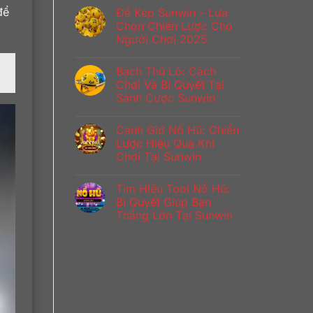
để
Đề Kép Sunwin – Lựa
Chọn Chiến Lược Cho
Người Chơi 2025
Bạch Thủ Lô: Cách
Chơi Và Bí Quyết Tại
Sảnh Cược Sunwin
Canh Giờ Nổ Hũ: Chiến
Lược Hiệu Quả Khi
Chơi Tại Sunwin
Tìm Hiểu Tool Nổ Hũ:
Bí Quyết Giúp Bạn
Thắng Lớn Tại Sunwin