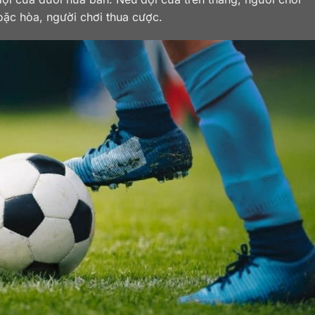
oặc hòa, người chơi thua cược.