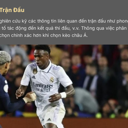
Trận Đấu
ghiên cứu kỹ các thông tin liên quan đến trận đấu như pho
 tố tác động đến kết quả thi đấu, v.v. Thông qua việc phân
a chọn chính xác hơn khi chọn kèo châu Á.