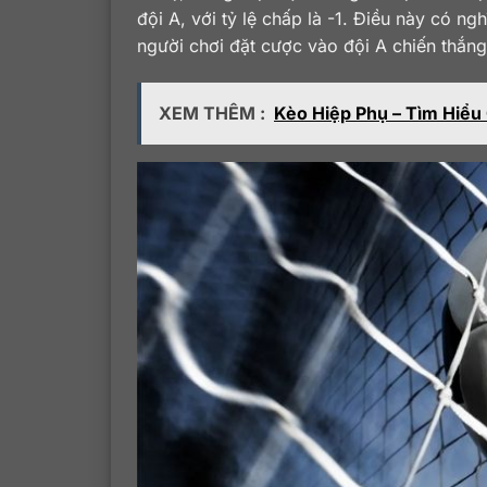
đội A, với tỷ lệ chấp là -1. Điều này có ngh
người chơi đặt cược vào đội A chiến thắng
XEM THÊM :
Kèo Hiệp Phụ – Tìm Hiểu 