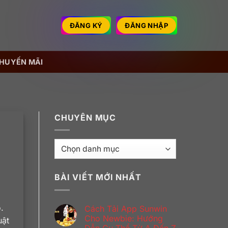
ĐĂNG KÝ
ĐĂNG NHẬP
HUYẾN MÃI
CHUYÊN MỤC
CHUYÊN
MỤC
BÀI VIẾT MỚI NHẤT
.
Cách Tải App Sunwin
Cho Newbie: Hướng
uật
Dẫn Cụ Thể Từ A Đến Z