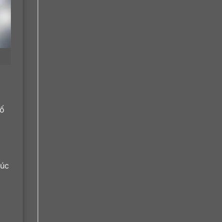
số
húc