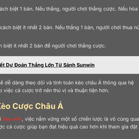
ách biệt 1 bàn. Nếu thắng, người chơi thắng cược. Nếu hòa
cách biệt ít nhất 2 bàn. Nếu thắng 1 bàn, người chơi thua n
h biệt ít nhất 2 bàn để người chơi thắng cược.
yết Dự Đoán Thắng Lớn Từ Sảnh Sunwin
hể dễ dàng theo dõi và tính toán kèo châu Á thông qua hệ
 việc cá cược trở nên thú vị và thuận tiện hơn.
Kèo Cược Châu Á
ại
Sun win
, việc nắm vững một số chiến lược là vô cùng qu
ợc cá cược giúp bạn đạt hiệu quả cao hơn khi tham gia đặt